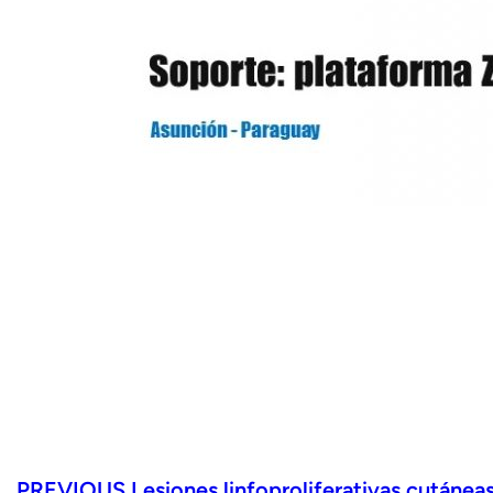
PREVIOUS
Lesiones linfoproliferativas cutánea