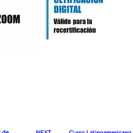
s de
NEXT
Curso Latinoamericano d