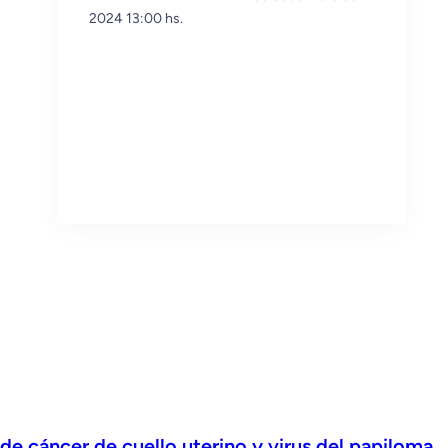
2024 13:00 hs.
e cáncer de cuello uterino y virus del papiloma