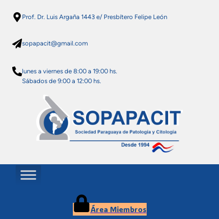
Saltar
Prof. Dr. Luis Argaña 1443 e/ Presbítero Felipe León
al
contenido
sopapacit@gmail.com
lunes a viernes de 8:00 a 19:00 hs.
Sábados de 9:00 a 12:00 hs.
Área Miembros