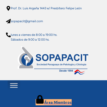
Saltar
Prof. Dr. Luis Argaña 1443 e/ Presbítero Felipe León
al
contenido
sopapacit@gmail.com
lunes a viernes de 8:00 a 19:00 hs.
Sábados de 9:00 a 12:00 hs.
Área Miembros