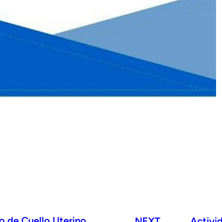
o de Cuello Uterino.
NEXT
Activi